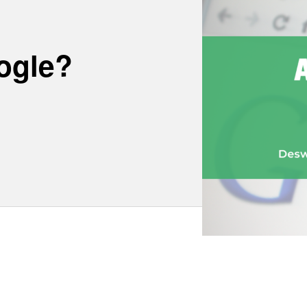
ogle?