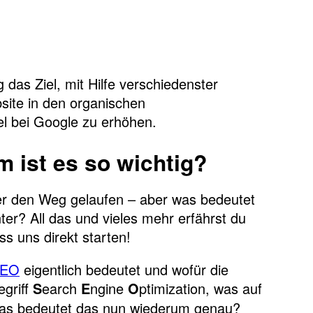
das Ziel, mit Hilfe verschiedenster
bsite in den organischen
l bei Google zu erhöhen.
 ist es so wichtig?
ber den Weg gelaufen – aber was bedeutet
ter? All das und vieles mehr erfährst du
ass uns direkt starten!
EO
eigentlich bedeutet und wofür die
egriff
earch
ngine
ptimization, was auf
S
E
O
as bedeutet das nun wiederum genau?