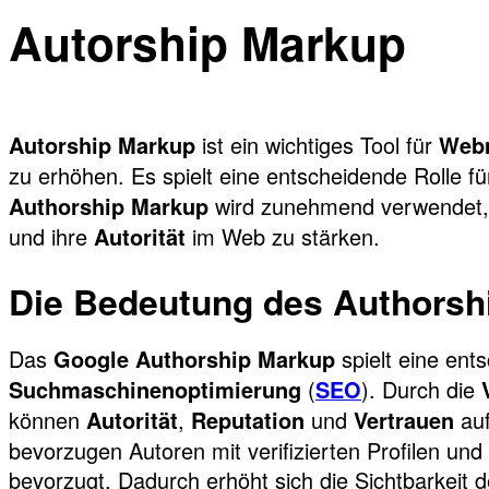
Autorship Markup
ist ein wichtiges Tool für
Autorship Markup
Web
zu erhöhen. Es spielt eine entscheidende Rolle f
wird zunehmend verwendet, 
Authorship Markup
und ihre
im Web zu stärken.
Autorität
Die Bedeutung des Authorsh
Das
spielt eine ent
Google Authorship Markup
(
). Durch die
Suchmaschinenoptimierung
SEO
können
,
und
auf
Autorität
Reputation
Vertrauen
bevorzugen Autoren mit verifizierten Profilen un
bevorzugt. Dadurch erhöht sich die Sichtbarkeit de