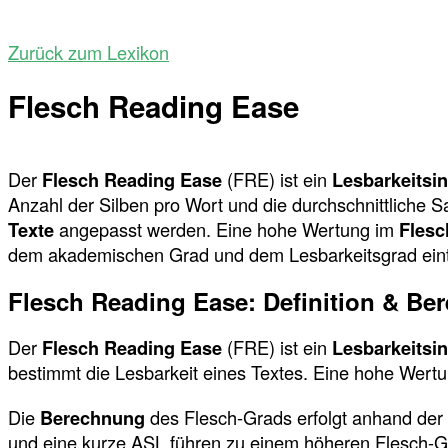
Zurück zum Lexikon
Flesch Reading Ease
Der
Flesch Reading Ease
(FRE) ist ein
Lesbarkeitsi
Anzahl der Silben pro Wort und die durchschnittliche 
Texte
angepasst werden. Eine hohe Wertung im
Flesc
dem akademischen Grad und dem Lesbarkeitsgrad einte
Flesch Reading Ease: Definition & B
Der
Flesch Reading Ease
(FRE) ist ein
Lesbarkeitsi
bestimmt die Lesbarkeit eines Textes. Eine hohe Wertu
Die
Berechnung
des Flesch-Grads erfolgt anhand der 
und eine kurze ASL führen zu einem höheren Flesch-Grad