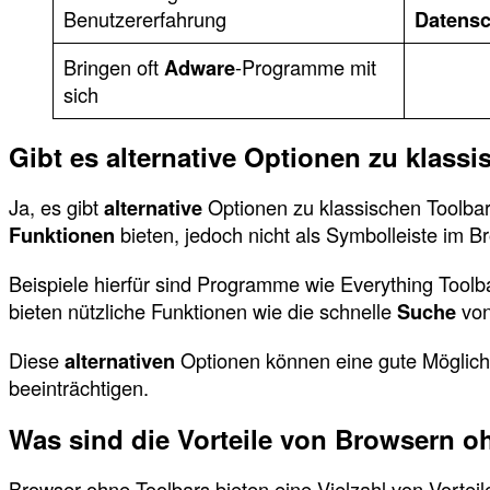
Benutzererfahrung
Datensc
Bringen oft
Adware
-Programme mit
sich
Gibt es alternative Optionen zu klass
Ja, es gibt
alternative
Optionen zu klassischen Toolbar
Funktionen
bieten, jedoch nicht als Symbolleiste im B
Beispiele hierfür sind Programme wie Everything Toolb
bieten nützliche Funktionen wie die schnelle
Suche
von
Diese
alternativen
Optionen können eine gute Möglichk
beeinträchtigen.
Was sind die Vorteile von Browsern o
Browser ohne Toolbars bieten eine Vielzahl von Vorte