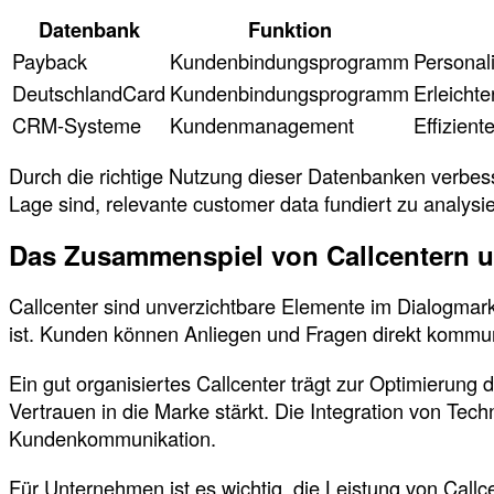
Datenbank
Funktion
Payback
Kundenbindungsprogramm
Personal
DeutschlandCard
Kundenbindungsprogramm
Erleicht
CRM-Systeme
Kundenmanagement
Effizien
Durch die richtige Nutzung dieser Datenbanken verbess
Lage sind, relevante customer data fundiert zu analys
Das Zusammenspiel von Callcentern u
Callcenter sind unverzichtbare Elemente im Dialogmar
ist. Kunden können Anliegen und Fragen direkt kommu
Ein gut organisiertes Callcenter trägt zur Optimieru
Vertrauen in die Marke stärkt. Die Integration von Tec
Kundenkommunikation.
Für Unternehmen ist es wichtig, die Leistung von Callc