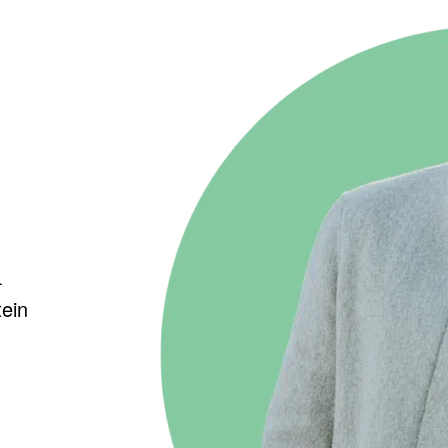
-
tein