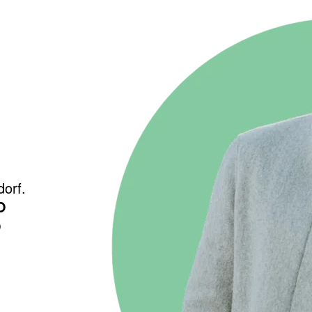
dorf.
O
O